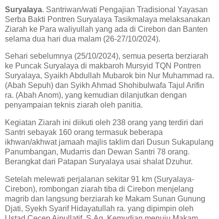
Suryalaya
. Santriwan/wati Pengajian Tradisional Yayasan
Serba Bakti Pontren Suryalaya Tasikmalaya melaksanakan
Ziarah ke Para waliyullah yang ada di Cirebon dan Banten
selama dua hari dua malam (26-27/10/2024).
Sehari sebelumnya (25/10/2024), semua peserta berziarah
ke Puncak Suryalaya di makbaroh Mursyid TQN Pontren
Suryalaya, Syaikh Abdullah Mubarok bin Nur Muhammad ra.
(Abah Sepuh) dan Syikh Ahmad Shohibulwafa Tajul Arifin
ra. (Abah Anom), yang kemudian dilanjutkan dengan
penyampaian teknis ziarah oleh panitia.
Kegiatan Ziarah ini diikuti oleh 238 orang yang terdiri dari
Santri sebayak 160 orang termasuk beberapa
ikhwan/akhwat jamaah majlis taklim dari Dusun Sukapulang
Panumbangan, Mudarris dan Dewan Santri 78 orang.
Berangkat dari Patapan Suryalaya usai shalat Dzuhur.
Setelah melewati perjalanan sekitar 91 km (Suryalaya-
Cirebon), rombongan ziarah tiba di Cirebon menjelang
magrib dan langsung berziarah ke Makam Sunan Gunung
Djati, Syekh Syarif Hidayatullah ra. yang dipimpin oleh
Ustad Cecep Aipullatif, S.Ag. Kemudian menuju Makam