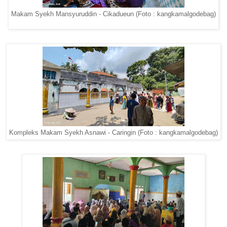
Makam Syekh Mansyuruddin - Cikadueun (Foto : kangkamalgodebag)
Kompleks Makam Syekh Asnawi - Caringin (Foto : kangkamalgodebag)