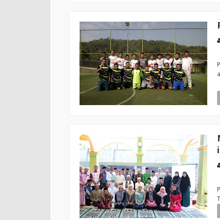
P
a
k