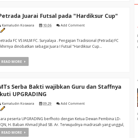
Petrada Juarai Futsal pada "Hardiksur Cup"
Kamaludin Koswara
10.06
Add Comment
etrada FC VS IAILM FC. Suryalaya . Pengajian Tradisional (Petrada) FC
khirnya dinobatkan sebagai Juara I Futsal "Hardiksur Cup...
READ MORE
MTs Serba Bakti wajibkan Guru dan Staffnya
ikuti UPGRADING
Kamaludin Koswara
09.29
Add Comment
Para peserta UPGRADING berfhoto dengan Ketua Dewan Pembina LD-
TQN, H. Baban Ahmad Jihad SB. Ar. Terwujudnya madrasah yang unggul,
omp...
READ MORE