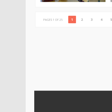
1
2
3
4
5
PAGES 1 OF 25