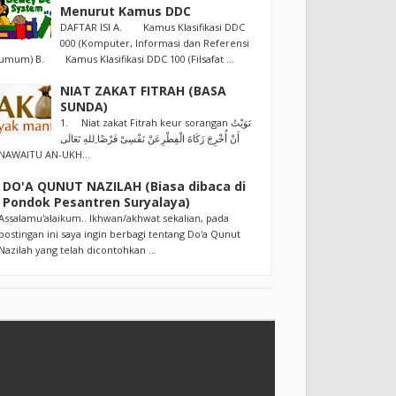
Menurut Kamus DDC
DAFTAR ISI A. Kamus Klasifikasi DDC
000 (Komputer, Informasi dan Referensi
umum) B. Kamus Klasifikasi DDC 100 (Filsafat ...
NIAT ZAKAT FITRAH (BASA
SUNDA)
1. Niat zakat Fitrah keur sorangan نَوَيْتُ
أَنْ أُخْرِجَ زَكَاةَ الْفِطْرِعَنْ نَفْسِىْ فَرْضًا ِللهِ تَعَالَى
NAWAITU AN-UKH...
DO'A QUNUT NAZILAH (Biasa dibaca di
Pondok Pesantren Suryalaya)
Assalamu'alaikum.. Ikhwan/akhwat sekalian, pada
postingan ini saya ingin berbagi tentang Do'a Qunut
Nazilah yang telah dicontohkan ...