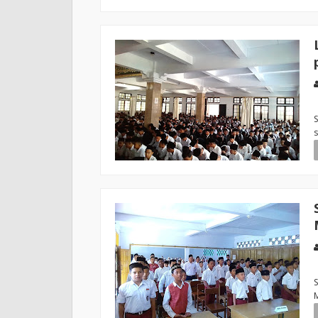
S
s
S
M