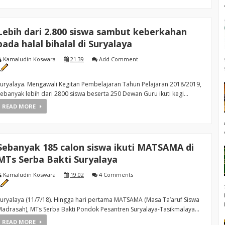
Lebih dari 2.800 siswa sambut keberkahan
pada halal bihalal di Suryalaya
Kamaludin Koswara
21.39
Add Comment
uryalaya. Mengawali Kegitan Pembelajaran Tahun Pelajaran 2018/2019,
ebanyak lebih dari 2800 siswa beserta 250 Dewan Guru ikuti kegi...
READ MORE
Sebanyak 185 calon siswa ikuti MATSAMA di
MTs Serba Bakti Suryalaya
Kamaludin Koswara
19.02
4 Comments
uryalaya (11/7/18). Hingga hari pertama MATSAMA (Masa Ta’aruf Siswa
adrasah), MTs Serba Bakti Pondok Pesantren Suryalaya-Tasikmalaya...
READ MORE