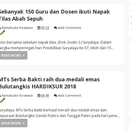
Sebanyak 150 Guru dan Dosen ikuti Napak
Tilas Abah Sepuh
Kamaludin Koswara
09.33
Add Comment
oto bersama sebelum napak tilas. (Dok. Dudin S.) Suryalaya. Dalam
angka memperingati Hari Pendidikan Suryalaya Ke-57, lebih dari 15...
READ MORE
MTs Serba Bakti raih dua medali emas
Bulutangkis HARDIKSUR 2018
Kamaludin Koswara
08.49
Add Comment
uryalaya. MTs Serba Bakti berhasil meraih dua medali emas dari
ejuaraan Bulutangkis Ganda Putera dan Tunggal Puteri pada hari Juma...
READ MORE