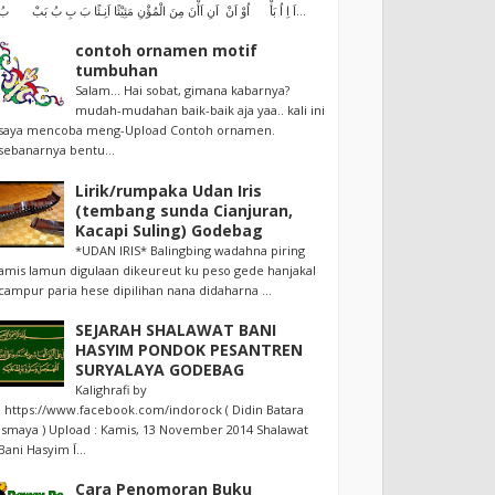
اَ اِ اُ بَأْ اُوْ اَنْ اَنِ اَأْنَ مِنَ الْمُؤْنِ مَئِيْئًا اَنِـئًا بَ بِ بُ بَبْ بُ...
contoh ornamen motif
tumbuhan
Salam... Hai sobat, gimana kabarnya?
mudah-mudahan baik-baik aja yaa.. kali ini
saya mencoba meng-Upload Contoh ornamen.
sebanarnya bentu...
Lirik/rumpaka Udan Iris
(tembang sunda Cianjuran,
Kacapi Suling) Godebag
*UDAN IRIS* Balingbing wadahna piring
amis lamun digulaan dikeureut ku peso gede hanjakal
campur paria hese dipilihan nana didaharna ...
SEJARAH SHALAWAT BANI
HASYIM PONDOK PESANTREN
SURYALAYA GODEBAG
Kalighrafi by
: https://www.facebook.com/indorock ( Didin Batara
Ismaya ) Upload : Kamis, 13 November 2014 Shalawat
Bani Hasyim اَ...
Cara Penomoran Buku