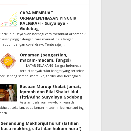
CARA MEMBUAT
ORNAMEN/HIASAN PINGGIR
KALIGRAFI - Suryalaya -
Godebag
Berikut ini saya akan berbagi cara membuat ornamen /
hiasan pinggir dengan cara manual (tulis tangan)
maupun dengan corel draw. Tentu saja j...
Ornamen (pengertian,
macam-macam, fungsi)
LATAR BELAKANG Bangsa Indonesia
terdiri banyak suku bangsa yang tersebar
dari sabang sampai merauke, terdiri dari berbagai d...
Bacaan Muroqi Shalat Jumat,
Iqomah dan Bilal Shalat Idul
Fitri/Adha Suryalaya Godebag
Assalamu'alaikum wrwb. Ikhwan dan
akhwat sekalian, pada laman ini admin bermaksud ingin
berb...
Senandung Makhorijul huruf (latihan
baca makhroj, sifat dan hukum huruf)