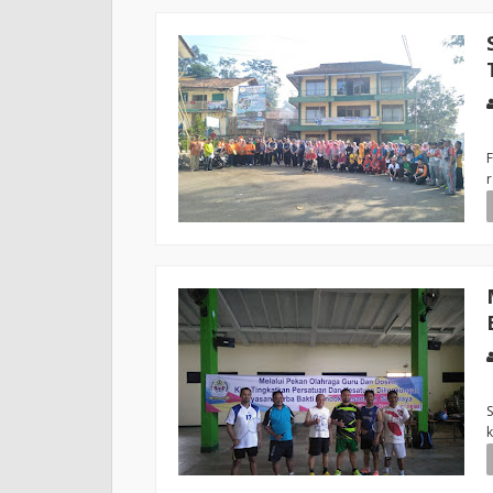
F
r
S
k