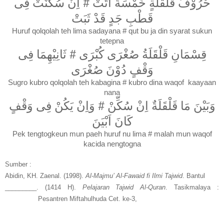
حُرُوْفُ قَلْقَلَةٍ خَمْسَةٌ اَتَتْ # اِنْ سُكِّنَتْ فِى
قَطْبِ جَدٍ قَدْ ثَبَتْ
Huruf qolqolah teh lima sadayana # qut bu ja din syarat sukun
tetepna
قِسْمَانِ قَلْقَلَةُ صُغْرَى كُبْرَى # ثَانِيْهِمَا فِى
وَقْفٍ دُوْنَ صُغْرَى
Sugro kubro qolqolah teh kabagina # kubro dina waqof kaayaan
nana
وَبَيْنَ مَا قَلْقَلَةٌ اِنْ سُكِّنْ # وَاِنْ يَكُنْ فِى وَقْفٍ
كَانَ اَبْيَنَ
Pek tengtogkeun mun paeh huruf nu lima # malah mun waqof
kacida nengtogna
Sumber :
Abidin, KH. Zaenal. (1998).
Al-Majmu’ Al-Fawaid fi Ilmi Tajwid
. Bantul
_________. (1414 H).
Pelajaran Tajwid Al-Quran
. Tasikmalaya :
Pesantren Miftahulhuda Cet. ke-3,