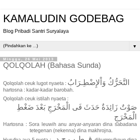
KAMALUDIN GODEBAG
Blog Pribadi Santri Suryalaya
▼
Minggu, 26 Mei 2013
QOLQOLAH (Bahasa Sunda)
التَّحَرُّكُ وَاْلإِضْطِـرَابُ
Qolqolah ceuk lugot nyaeta :
hartosna : kadar-kadar barobah
.
Qolqolah ceuk istilah nyaeta :
صَوْتٌ زَائِدَةٌ حَدَثَ فَى الْمَخْرَجِ بَعْدَ ضَغْطِ
الْمَخْرَجِ
Hartosna : Sora leuwih anu anyar-anyaran dina sabadana
tetegenan (nekenna) dina makhrojna.
ق ط ب ج د
Hurufna aya 5 nyeta :
dikumpulkeun dina