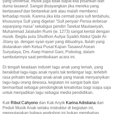
yang universal, musik juga tidak dapat kita pisahkan dari
dunia tasawuf. Sangat disayangkan jika mereka yang
bertasawuf dan bertarekat anti atau malah membenci
terhadap musik. Karena jika kita cermati para sufi terdahulu,
khususnya Sufi yang digelari
“Sufi penyair Persia terbesar
sepanjang masa”
sekaligus pendiri Tarekat Maulawiyah,
Muhammad Jalaludin Rumi (w. 1273) sangat kental dengan
musik. Begitu pula
Shulthon Auliya
Syaikh Abdul Qadir Al-
Jilany qs. dengan syair-syair yang dibuatnya. Itulah yang
diutarakan oleh Ketua Pusat Kajian Tasawuf Asean
Suryalaya, Drs. Asep Haerul Gani, Psikolog, dalam
sambutannya saat pembukaan acara ini.
Di tengah keadaan industri lagu anak yang lemah, yang
berakibat lagu-lagu anak nyaris tak terdengar lagi, terlebih
rasa prihatin terhadap anak-anak yang marak menyanyikan
lagu-lagu orang dewasa, kegiatan ini sangat baik dan
bermanfaat sebagai pendongkrak kreativitas bagi siapa saja
untuk menjadikan lagu sebagai media pendidikan.
Kak
Ribut Cahyono
dan Kak Anyik
Karina Adistiana
dari
Peduli Musik Anak selaku instruktur di kegiatan ini,
mengutarakan bahwa workshop ini bukan membahas