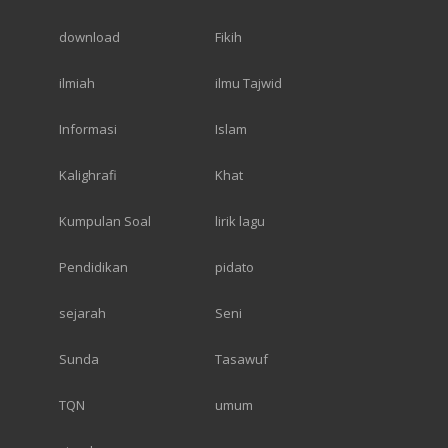
download
Fikih
ilmiah
ilmu Tajwid
Informasi
Islam
Kalighrafi
Khat
Kumpulan Soal
lirik lagu
Pendidikan
pidato
sejarah
Seni
Sunda
Tasawuf
TQN
umum