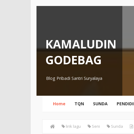
KAMALUDIN
GODEBAG
Blog Pribadi Santri Suryalaya
Home
TQN
SUNDA
PENDID
lirik lagu
Seni
Sunda