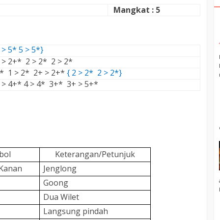
Mangkat : 5
5 > 5* 5 > 5*}
 > 2+* 2 > 2* 2 > 2*
* 1 > 2* 2+ > 2+*
{ 2 > 2* 2 > 2*}
 > 4+* 4 > 4* 3+* 3+ > 5+*
bol
Keterangan/Petunjuk
 Kanan
Jenglong
Goong
Dua Wilet
Langsung pindah