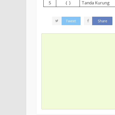
5
{ }
Tanda Kurung
Tweet
Share