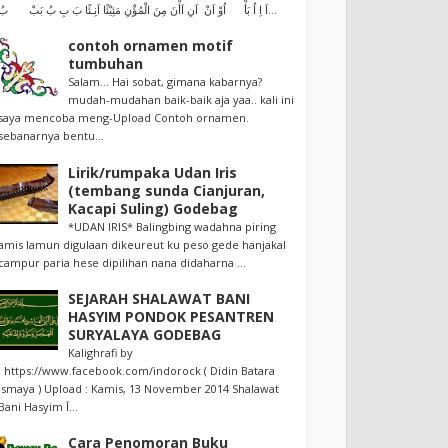
اَ اِ اُ بَأْ اُوْ اَنْ اَنِ اَأْنَ مِنَ الْمُؤْنِ مَئِيْئًا اَنِـئًا بَ بِ بُ بَبْ بُ...
contoh ornamen motif
tumbuhan
Salam... Hai sobat, gimana kabarnya?
mudah-mudahan baik-baik aja yaa.. kali ini
saya mencoba meng-Upload Contoh ornamen.
sebanarnya bentu...
Lirik/rumpaka Udan Iris
(tembang sunda Cianjuran,
Kacapi Suling) Godebag
*UDAN IRIS* Balingbing wadahna piring
amis lamun digulaan dikeureut ku peso gede hanjakal
campur paria hese dipilihan nana didaharna ...
SEJARAH SHALAWAT BANI
HASYIM PONDOK PESANTREN
SURYALAYA GODEBAG
Kalighrafi by
: https://www.facebook.com/indorock ( Didin Batara
Ismaya ) Upload : Kamis, 13 November 2014 Shalawat
Bani Hasyim اَ...
Cara Penomoran Buku