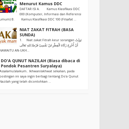
Menurut Kamus DDC
DAFTAR ISI A. Kamus Klasifikasi DDC
000 (Komputer, Informasi dan Referensi
umum) B. Kamus Klasifikasi DDC 100 (Filsafat ...
NIAT ZAKAT FITRAH (BASA
SUNDA)
1. Niat zakat Fitrah keur sorangan نَوَيْتُ
أَنْ أُخْرِجَ زَكَاةَ الْفِطْرِعَنْ نَفْسِىْ فَرْضًا ِللهِ تَعَالَى
NAWAITU AN-UKH...
DO'A QUNUT NAZILAH (Biasa dibaca di
Pondok Pesantren Suryalaya)
Assalamu'alaikum.. Ikhwan/akhwat sekalian, pada
postingan ini saya ingin berbagi tentang Do'a Qunut
Nazilah yang telah dicontohkan ...