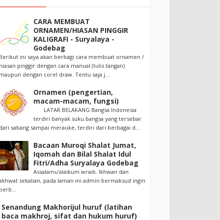
CARA MEMBUAT
ORNAMEN/HIASAN PINGGIR
KALIGRAFI - Suryalaya -
Godebag
Berikut ini saya akan berbagi cara membuat ornamen /
hiasan pinggir dengan cara manual (tulis tangan)
maupun dengan corel draw. Tentu saja j...
Ornamen (pengertian,
macam-macam, fungsi)
LATAR BELAKANG Bangsa Indonesia
terdiri banyak suku bangsa yang tersebar
dari sabang sampai merauke, terdiri dari berbagai d...
Bacaan Muroqi Shalat Jumat,
Iqomah dan Bilal Shalat Idul
Fitri/Adha Suryalaya Godebag
Assalamu'alaikum wrwb. Ikhwan dan
akhwat sekalian, pada laman ini admin bermaksud ingin
berb...
Senandung Makhorijul huruf (latihan
baca makhroj, sifat dan hukum huruf)