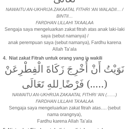
NAWAITU AN-UKHRIJA ZAKAATAL FITHRI ‘AN WALADII… /
BINTII…
FARDHAN LILLAHI TA’AALAA
Sengaja saya mengeluarkan zakat fitrah atas anak laki-laki
saya (sebut namanya) /
anak perempuan saya (sebut namanya), Fardhu karena
Allah Ta’ala
4.
Niat zakat Fitrah untuk orang yang ia wakili
نَوَيْتُ أَنْ أُخْرِجَ زَكَاةَ الْفِطْرِعَنْ
(…..) فَرْضًا ِللهِ تَعَالَى
NAWAITU AN-UKHRIJA ZAKAATAL FITHRI ‘AN (……)
FARDHAN LILLAHI TA’AALAA
Sengaja saya mengeluarkan zakat fitrah atas…. (sebut
nama orangnya),
Fardhu karena Allah Ta’ala