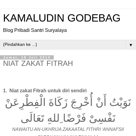
KAMALUDIN GODEBAG
Blog Pribadi Santri Suryalaya
▼
Jumat, 18 Juli 2014
NIAT ZAKAT FITRAH
1.
Niat zakat Fitrah untuk diri sendiri
نَوَيْتُ أَنْ أُخْرِجَ زَكَاةَ الْفِطْرِعَنْ
نَفْسِىْ فَرْضًا ِللهِ تَعَالَى
NAWAITU AN-UKHRIJA ZAKAATAL FITHRI ‘ANNAFSII