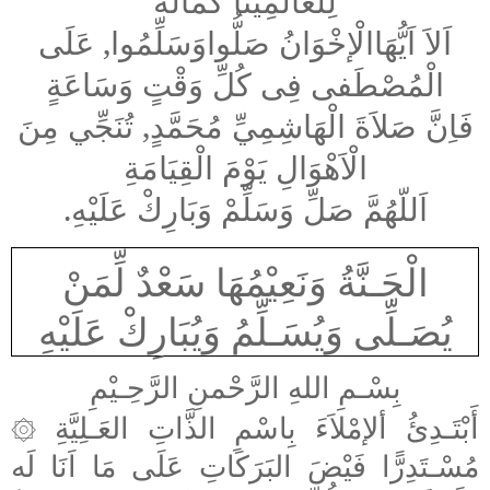
لِلْعَالَمِيْنَا كَمَالُهُ
اَلاَ اَيُّهَاالْإخْوَانُ صَلُّواوَسَلِّمُوا, عَلَى
الْمُصْطَفى فِى كُلِّ وَقْتٍ وَسَاعَةٍ
فَاِنَّ صَلاَةَ الْهَاشِمِيِّ مُحَمَّدٍ, تُنَجِّي مِنَ
الْاَهْوَالِ يَوْمَ الْقِيَامَةِ
اَللّهُمَّ صَلِّ وَسَلِّمْ وَبَارِكْ عَلَيْهِ.
الْجَـنَّةُ وَنَعِيْمُهَا سَعْدٌ لِّمَنْ
يُصَـلِّى وَيُسَـلِّمُ وَيُبَارِكْ عَلَيْهِ
بِسْـمِ اللهِ الرَّحْمنِ الرَّحِـيْمِ
أَبْتَـدِئُ ألإمْلاَءَ بِاسْمِ الذَّاتِ العَـلِيَّةِ
۞
مُسْـتَدِرًّا فَيْضَ البَرَكَاتِ عَلَى مَا اَنَا لَه