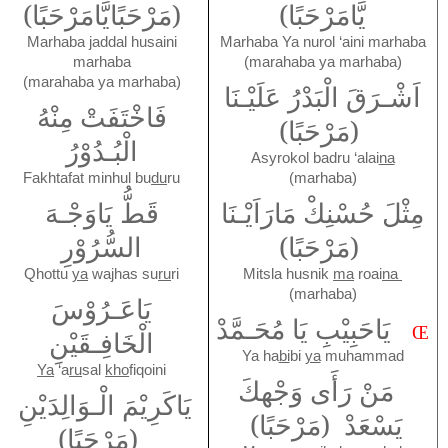
يَّامَرْحَبًا)
(مَرْحَبًايَّامَرْحَبًا)
Marhaba jaddal husaini
Marhaba Ya nurol ‘aini marhaba
marhaba
(marahaba ya marhaba)
(marahaba ya marhaba)
اَشْـرَقَ الْبَدْرُ عَلَيْـنَا
فَاخْتَفَتْ مِنْهُ
(مَرْحَبًا)
الْبُـدُوْرُ
Asyrokol badru ‘alai
na
Fakhtafat minhul bu
du
ru
(marhaba)
مِثْلَ حُسْنِكْ مَارَاَيْـنَا
قَطُّ يَاوَجْـهَ
(مَرْحَبًا)
السُّرُوْرِ
Qhottu
ya
wajhas su
ru
ri
Mitsla husnik
ma
roai
na
(marhaba)
يَاعَـرُوْسَ
يَاحَبِيْبِ يَا مُحَـمَّدْ
Œ
الْخَافِـقَيْنِ
Ya ha
bi
bi
ya
muhammad
Ya
‘a
ru
sal
kho
fiqoini
مَنْ رَأَى وَجْهكَ
يَاكَرِيْمَ الْـوَالِدَيْنِ
يَسْعَدْ
(مَرْحَبًا)
(مَرْحَبًا)