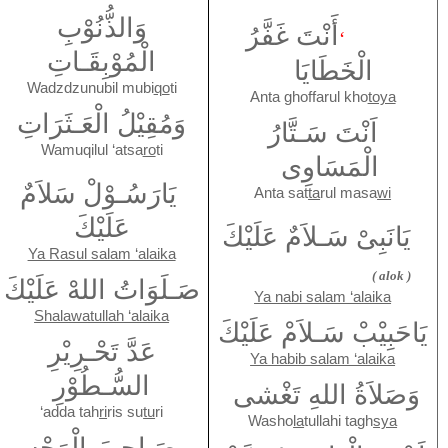
وَالذُّنُوْبِ
أَنْتَ غَفَّرُ
‘
الْمُوْبِقَـاتِ
الْخَطَايَا
Wadzdzunubil mubi
qo
ti
Anta ghoffarul kho
toya
وَمُقِيْلُ الْعَـثَرَاتِ
اَنْتَ سَـتَّارُ
Wamuqilul ‘atsa
ro
ti
الْمَسَاوِى
يَارَسُـوْلْ سَلاَمٌ
Anta sat
ta
rul masa
wi
عَلَيْكَ
يَانَبِىْ سَـلاَمٌ عَلَيْكَ
Ya Rasul salam ‘alaika
( alok )
صَـلَوَاتُ اللهْ عَلَيْكَ
Ya nabi salam ‘alaika
Shalawatullah ‘alaika
يَاحَبِيْبْ سَـلاَمْ عَلَيْكَ
عَدَّ تَحْـرِيْرِ
Ya habib salam ‘alaika
السُّـطُوْرِ
وَصَلاَةُ اللهِ تَغْشى
‘adda tah
ri
ris su
tu
ri
Washo
la
tullahi tagh
sya
صَـاحِبَ الْوَجْهِ