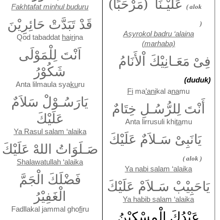
عَلَيْـنَا (مَرْحَبًا)
Fakhtafat minhul buduru
( alok
قَدْ تَبَدَّتْ حَائِرِيْنَ
)
Asyrokol badru ‘alaina
Qod tabaddat
ha
i
ri
na
(marhaba)
اَنْتَ لِلْمَوْلَى
فِىْ مَعَـانِيْكَ اْلأَنَامُ
شَكُوْرُ
(duduk)
Anta lilmaula sya
ku
ru
Fi
ma
’ani
kal a
na
mu
يَارَسُـوْلْ سَلاَمٌ
أَنْتَ لِلرُّسُـلِ خِتَامٌ
عَلَيْكَ
Anta lirrusuli khi
ta
mu
Ya Rasul salam ‘alaika
يَانَبِىْ سَـلاَمٌ عَلَيْكَ
صَـلَوَاتُ اللهْ عَلَيْكَ
( alok )
Shalawatullah ‘alaika
Ya nabi salam ‘alaika
فَضْلَكَ الْجَمَّ
يَاحَبِيْبْ سَـلاَمْ عَلَيْكَ
الْغَفِيْرُ
Ya habib salam ‘alaika
Fadllakal jammal gho
fi
ru
عَبْدُكَ الْمِسْكِيْنُ