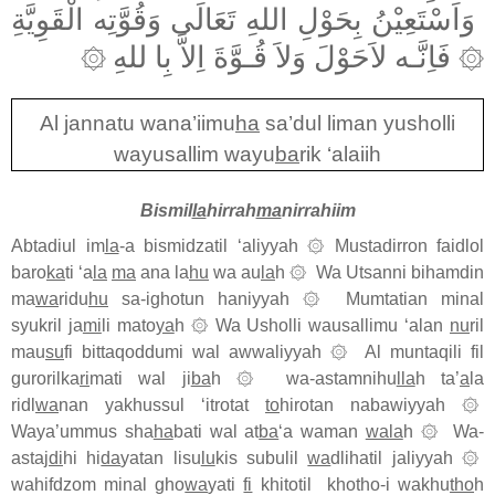
وَاَسْتَعِيْنُ بِحَوْلِ اللهِ تَعَالَى وَقُوَّتِه الْقَوِيَّةِ
فَاِنَّـه لاَحَوْلَ وَلاَ قُـوَّةَ اِلاَّ بِا للهِ
۞
۞
Al jannatu wana’iimu
ha
sa’dul liman yusholli
wayusallim wayu
ba
rik ‘alaiih
Bismil
la
hirrah
ma
nirrahiim
Abtadiul im
la
-a bismidzatil ‘aliyyah
۞
Mustadirron faidlol
baro
ka
ti ‘a
la
ma
ana la
hu
wa au
la
h
۞
Wa Utsanni bihamdin
ma
wa
ridu
hu
sa-ighotun haniyyah
۞
Mumtatian minal
syukril ja
mi
li mato
ya
h
۞
Wa Usholli wausallimu ‘alan
nu
ril
mau
su
fi bittaqoddumi wal awwaliyyah
۞
Al muntaqili fil
gurorilka
ri
mati wal ji
ba
h
۞
wa-astamnihu
lla
h ta’
a
la
ridl
wa
nan yakhussul ‘itrotat
to
hirotan nabawiyyah
۞
Waya’ummus sha
ha
bati wal at
ba
‘a waman
wala
h
۞
Wa-
astaj
di
hi hi
da
yatan lisu
lu
kis subulil
wa
dlihatil jaliyyah
۞
wahifdzom minal gho
wa
yati
fi
khitotil khotho-i wakhu
tho
h