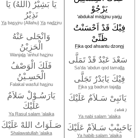
يَا بَشِيْرُ (اللهُ) يَا
يَرْجُوْ
نَذِيْرُ
‘abdukal mis
ki
nu yar
ju
Ya
ba
syi
ru (Allahu)
Ya
na
dzi
ru
فِيْكَ قَدْ اَحْسَنْتُ
وَانْجَلى عَنْهُ
ظَنِّىْ
الْحَزِيْنُ
Fi
ka qod ahsantu dzon
ni
Wanja
la
‘anhul ha
zi
nu
سَعْدَ عَبْدٌ قَدْ تَمَلَّى
فَلَكَ الْوَصْفُ
Sa’da ‘abdun qod tama
lla
الْحَسِـيْنُ
فِيْكَ يَابَدْرٌ تَجَلَّى
Falakal wasful ha
si
nu
Fi
ka
ya
badrun taja
lla
يَارَسُـوْلْ سَلاَمٌ
يَانَبِىْ سَـلاَمٌ عَلَيْكَ
عَلَيْكَ
( alok )
Ya Rasul salam ‘alaika
Ya nabi salam ‘alaika
صَـلَوَاتُ اللهْ عَلَيْكَ
يَاحَبِيْبْ سَـلاَمْ عَلَيْكَ
Shalawatullah ‘alaika
Ya habib salam ‘alaika