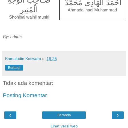
اَحْمَدَ الْهَادِى مُحَمَّدْ
الْمُنِيرِ
Ahmadal
hadi
Muhammad
Sho
hibal wajhil mu
n
iri
By: admin
Kamaludin Koswara
di
18.25
Berbagi
Tidak ada komentar:
Posting Komentar
‹
›
Beranda
Lihat versi web