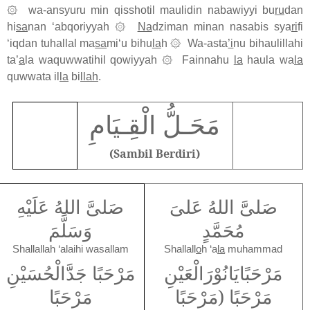
۞
wa-ansyuru min qisshotil maulidin nabawiyyi bu
ru
dan
hi
sa
nan ‘abqoriyyah
۞
Na
dziman minan nasabis sya
ri
fi
‘iqdan tuhallal ma
sa
mi‘u bihu
la
h
۞
Wa-asta
’i
nu bihaulillahi
ta’
a
la waquwwatihil qowiyyah
۞
Fainnahu
la
haula wa
la
quwwata il
la
bi
llah
.
مَحَـلُّ الْقِـيَامِ
(Sambil Berdiri)
صَلىَّ اللهُ عَلىَ
صَلىَّ اللهُ عَلَيْهِ
مُحَمَّدٍ
وَسَلَّمَ
Shallallah ‘alaihi wasallam
Shallall
o
h ‘a
la
muhammad
مَرْحَبًايَانُوْرَالْعَيْنِ
مَرْحَبًا جَدَّالْحُسَيْنِ
مَرْحَبًا (مَرْحَبًا
مَرْحَبًا