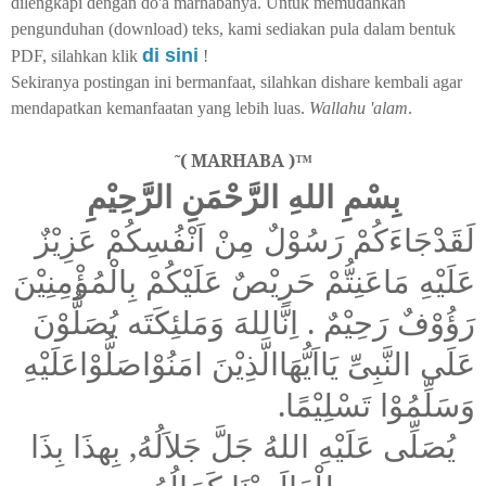
dilengkapi dengan do'a marhabanya. Untuk memudahkan
pengunduhan (download) teks, kami sediakan pula dalam bentuk
di sini
PDF, silahkan klik
!
Sekiranya postingan ini bermanfaat, silahkan dishare kembali agar
mendapatkan kemanfaatan yang lebih luas.
Wallahu 'alam
.
( MARHABA )
˜
™
بِسْمِ اللهِ الرَّحْمَنِ الرَّحِيْمِ
لَقَدْجَاءَكُمْ رَسُوْلٌ مِنْ اَنْفُسِكُمْ عَزِيْزٌ
عَلَيْهِ مَاعَنِتُّمْ حَرِيْصٌ عَلَيْكُمْ بِالْمُؤْمِنِيْنَ
رَؤُوْفٌ رَحِيْمٌ . اِنَّاللهَ وَمَلئِكَتَه يُصَلُّوْنَ
عَلَى النَّبِىِّ يَااَيُّهَاالَّذِيْنَ امَنُوْاصَلُّوْاعَلَيْهِ
وَسَلِّمُوْا تَسْلِيْمًا.
يُصَلِّى عَلَيْهِ اللهُ جَلَّ جَلاَلُهُ, بِهذَا بِذَا