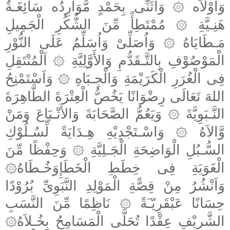
وَاَوْلاَه
وَاُثَنِّى بِحَمْدٍ مَّوَارِدُه سَائِغَـةٌ
۞
هَنِـيَّةِ
مُمْتَطِأً مِّنَ الشُّكُرِ الْجَمِيلِ
۞
مَـطَايَاهُ
وَاُصَلِّىْ وَاُسَلِّمُ عَلَى النُّوْرِ
۞
الْمَوْصُوْفِ بِالتَّـقَدُّمِ وَالأَوَّلِيَّةِ
اَلْمُنْتَقِلِ
۞
فِى الْغُرَرِ الْكَرَيْمَةِ وَالْجِـبَاهِ
وَاَسْتَمْنِحُ
۞
اللهَ تَعَالَى رِضْوَانًا يَخُصُّ الْعِتْرَةَ الطَّاهِرَةَ
النَّـبَوِيَّةَ
وَيَعُمُّ الصَّحَابَةَ وَالأَتْـبَاعَ وَمَنْ
۞
وَّالاَهُ
وَاسْـتَجْدِيْهِ هِـدَايَةً لِّسُـلُوْكِ
۞
السُّـبُلِ الْوَاضِحَةِ الْجَـلِيَّةِ
وَحِفْظًا مِّنَ
۞
الْغَوَيَةِ فِى خِطَطِ الْخَطَإِوَخُـطَاهُ
۞
وَاَنْشُرُ مِنْ قِصًّةِ الْمَوْلِدِ النَّبَوِىِّ بُرُوْدًا
حِسَانًا عَبْقَرِيّـَةً
نَاظِمًا مِّنَ النَّسَبِ
۞
الشَّرِيْفِ عِقْدًا تُحَلَّى الْمَسَامِحُ بِخُـلاَهُ
۞