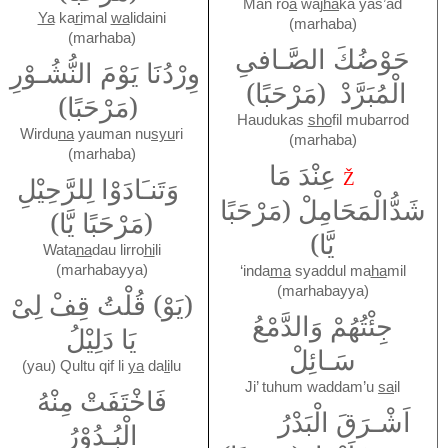
Man ro
a
waj
ha
ka yas’ad
Ya
ka
ri
mal
wa
lidaini
(marhaba)
(marhaba)
حَوْضُكَ الصَّـافىِ
وِرْدُنَا يَوْمَ النُّشُـوْرِ
الْمُبَرَّدْ
(مَرْحَبًا)
(مَرْحَبًا)
Haudukas
sho
fil mubarrod
Wirdu
na
yauman nu
syu
ri
(marhaba)
(marhaba)
عِنْدَ مَا
Ž
وَتَنـَادَوْا لِلرَّحِيْلِ
شَدُّالْمَحَامِلْ
(مَرْحَبًا
(مَرْحَبًا يَّا)
يَّا)
Wata
na
dau lirro
hi
li
(marhabayya)
‘inda
ma
syaddul ma
ha
mil
(marhabayya)
(يَوْ) قُلْتُ قِفْ لِىْ
جِئْتُهُمْ وَالدَّمْعُ
يَا دَلِيْلُ
سَـائِلْ
(yau) Qultu qif li
ya
da
li
lu
Ji’ tuhum waddam’u
sa
il
فَاخْتَفَتْ مِنْهُ
اَشْـرَقَ الْبَدْرُ
الْبُـدُوْرُ