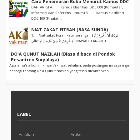
Cara Penomoran Buku Menurut Kamus DDC
DAFTAR ISI A. Kamus Klasifikasi DDC 000 (Komputer,
Informasi dan Referensi umum) B. Kamus Klasifikasi
DDC 100 (Filsafat ...
NIAT ZAKAT FITRAH (BASA SUNDA)
1. Niat zakat Fitrah keur sorangan نَوَيْتُ أَنْ أُخْرِجَ زَكَاةَ
الْفِطْرِعَنْ نَفْسِىْ فَرْضًا ِللهِ تَعَالَى NAWAITU AN-UKH...
DO'A QUNUT NAZILAH (Biasa dibaca di Pondok
Pesantren Suryalaya)
Assalamu'alaikum.. Ikhwan/akhwat sekalian, pada postingan ini saya ingin
berbagi tentang Do'a Qunut Nazilah yang telah dicontohkan ...
LABEL
Amaliah
Artikel