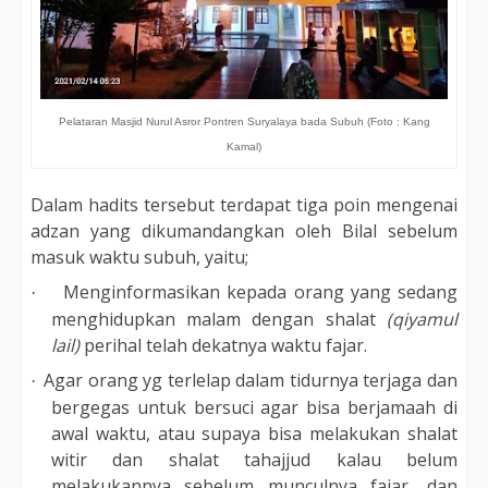
Pelataran Masjid Nurul Asror Pontren Suryalaya bada Subuh (Foto : Kang
Kamal)
Dalam
hadits
tersebut
terdapat tiga poin mengenai
adzan yang dikumandangkan oleh Bilal sebelum
masuk waktu subuh, yaitu;
Menginformasikan kepada orang yang sedang
·
menghidupkan malam dengan shalat
(qiyamul
lail)
perihal telah dekatnya waktu fajar
.
Agar orang yg terlelap dalam tidurnya terjaga dan
·
bergegas untuk bersuci agar bisa berjamaah di
awal waktu, atau supaya bisa melakukan shalat
witir dan shalat tahajjud kalau belum
melakukannya sebelum munculnya fajar, dan