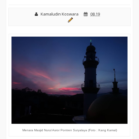
Kamaludin Koswara
08.19
Menara Masjid Nurul Asror Pontren Suryalaya (Foto : Kang Kamal)