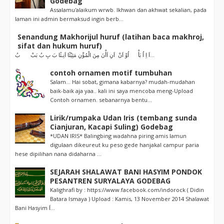
Godebag
Assalamu'alaikum wrwb. Ikhwan dan akhwat sekalian, pada
laman ini admin bermaksud ingin berb...
Senandung Makhorijul huruf (latihan baca makhroj,
sifat dan hukum huruf)
اَ اِ اُ بَأْ اُوْ اَنْ اَنِ اَأْنَ مِنَ الْمُؤْنِ مَئِيْئًا اَنِـئًا بَ بِ بُ بَبْ بُ...
contoh ornamen motif tumbuhan
Salam... Hai sobat, gimana kabarnya? mudah-mudahan
baik-baik aja yaa.. kali ini saya mencoba meng-Upload
Contoh ornamen. sebanarnya bentu...
Lirik/rumpaka Udan Iris (tembang sunda
Cianjuran, Kacapi Suling) Godebag
*UDAN IRIS* Balingbing wadahna piring amis lamun
digulaan dikeureut ku peso gede hanjakal campur paria
hese dipilihan nana didaharna ...
SEJARAH SHALAWAT BANI HASYIM PONDOK
PESANTREN SURYALAYA GODEBAG
Kalighrafi by : https://www.facebook.com/indorock ( Didin
Batara Ismaya ) Upload : Kamis, 13 November 2014 Shalawat
Bani Hasyim اَ...