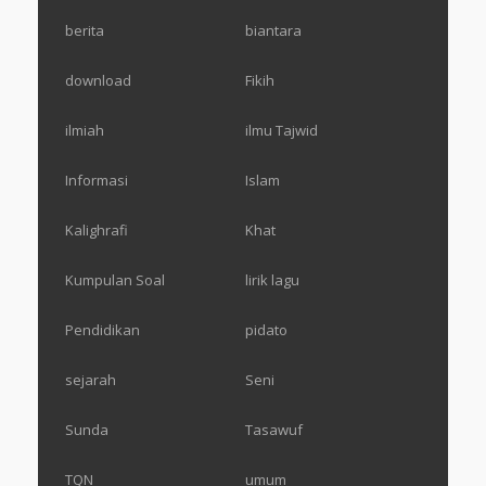
berita
biantara
download
Fikih
ilmiah
ilmu Tajwid
Informasi
Islam
Kalighrafi
Khat
Kumpulan Soal
lirik lagu
Pendidikan
pidato
sejarah
Seni
Sunda
Tasawuf
TQN
umum