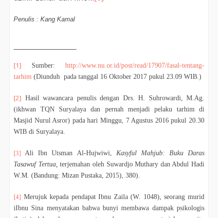
Penulis : Kang Kamal
[1]
Sumber:
http://www.nu.or.id/post/read/17907/fasal-tentang-
tarhim
(Diunduh pada tanggal 16 Oktober 2017 pukul 23.09 WIB.)
[2]
Hasil wawancara penulis dengan Drs. H. Suhrowardi, M.Ag.
(ikhwan TQN Suryalaya dan pernah menjadi pelaku tarhim di
Masjid Nurul Asror) pada hari Minggu, 7 Agustus 2016 pukul 20.30
WIB di Suryalaya.
[3]
Ali Ibn Utsman Al-Hujwiwi,
Kasyful Mahjub: Buku Daras
Tasawuf Tertua,
terjemahan oleh Suwardjo Muthary dan Abdul Hadi
W.M. (Bandung: Mizan Pustaka, 2015), 380).
[4]
Merujuk kepada pendapat Ibnu Zaila (W. 1048), seorang murid
iIbnu Sina menyatakan bahwa bunyi membawa dampak psikologis