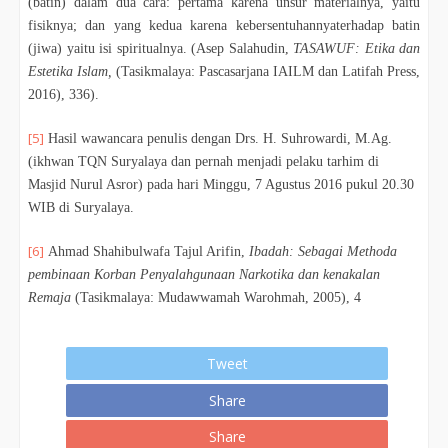
(batin) dalam dua cara: pertama karena unsur materialnya, yaitu
fisiknya; dan yang kedua karena kebersentuhannyaterhadap batin
(jiwa) yaitu isi spiritualnya. (Asep Salahudin,
TASAWUF: Etika dan
Estetika Islam,
(Tasikmalaya: Pascasarjana IAILM dan Latifah Press,
2016), 336).
[5]
Hasil wawancara penulis dengan Drs. H. Suhrowardi, M.Ag.
(ikhwan TQN Suryalaya dan pernah menjadi pelaku tarhim di
Masjid Nurul Asror) pada hari Minggu, 7 Agustus 2016 pukul 20.30
WIB di Suryalaya.
[6]
Ahmad Shahibulwafa Tajul Arifin,
Ibadah: Sebagai Methoda
pembinaan Korban Penyalahgunaan Narkotika dan kenakalan
Remaja
(Tasikmalaya: Mudawwamah Warohmah, 2005), 4
Tweet
Share
Share