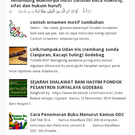
Senandung Makhorijul huruf (latihan baca makhroj,
sifat dan hukum huruf)
اَ اِ اُ بَأْ اُوْ اَنْ اَنِ اَأْنَ مِنَ الْمُؤْنِ مَئِيْئًا اَنِـئًا بَ بِ بُ بَبْ بُ...
contoh ornamen motif tumbuhan
Salam... Hai sobat, gimana kabarnya? mudah-mudahan
baik-baik aja yaa.. kali ini saya mencoba meng-Upload
Contoh ornamen. sebanarnya bentu...
Lirik/rumpaka Udan Iris (tembang sunda
Cianjuran, Kacapi Suling) Godebag
*UDAN IRIS* Balingbing wadahna piring amis lamun
digulaan dikeureut ku peso gede hanjakal campur paria
hese dipilihan nana didaharna ...
SEJARAH SHALAWAT BANI HASYIM PONDOK
PESANTREN SURYALAYA GODEBAG
Kalighrafi by : https://www.facebook.com/indorock ( Didin
Batara Ismaya ) Upload : Kamis, 13 November 2014 Shalawat
Bani Hasyim اَ...
Cara Penomoran Buku Menurut Kamus DDC
DAFTAR ISI A. Kamus Klasifikasi DDC 000 (Komputer,
Informasi dan Referensi umum) B. Kamus Klasifikasi
DDC 100 (Filsafat ...