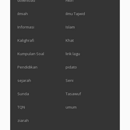
download
Fikih
ilmiah
ilmu Tajwid
Informasi
Islam
Kalighrafi
Khat
Kumpulan Soal
lirik lagu
Pendidikan
pidato
sejarah
Seni
Sunda
Tasawuf
TQN
umum
ziarah