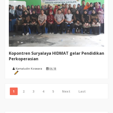
Kopontren Suryalaya HIDMAT gelar Pendidikan
Perkoperasian
Kamaludin Koswara
06.18
1
2
3
4
5
Next
Last